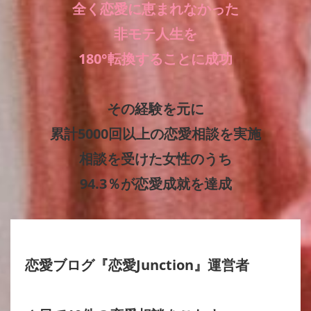
全く恋愛に恵まれなかった
非モテ人生を
180°転換することに成功
その経験を元に
累計5000回以上の恋愛相談を実施
相談を受けた女性のうち
94.3％が恋愛成就を達成
恋愛ブログ『恋愛Junction』運営者