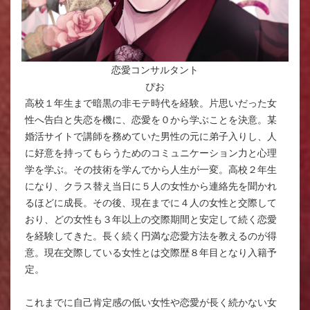
恋愛コンサルタント
ぴお
高校１年生まで暗黒の非モテ時代を経験。片思いだった女
性へ告白と失恋を機に、恋愛を０から学ぶことを決意。某
婚活サイトで講師を務めていた男性の元に弟子入りし、人
に好意を持ってもらうためのコミュニケーション力と心理
学を学ぶ。その技術を学んでから人生が一変。高校２年生
になり、クラス替え当日に５人の女性から連絡先を聞かれ
るほどに成長。その後、現在までに４人の女性と交際して
おり、どの女性も３年以上の交際期間と安定して続く恋愛
を経験してきた。長く続く円満な恋愛方法を教えるのが得
意。現在交際している女性とは交際歴８年目となり入籍予
定。
これまでに自己肯定感の低い女性や恋愛が長く続かない女