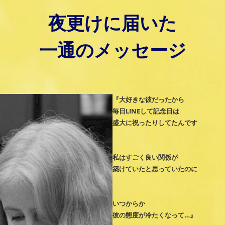
夜更けに届いた
一通のメッセージ
『大好きな彼だったから
毎日LINEして記念日は
盛大に祝ったりしてたんです
私はすごく良い関係が
築けていたと思っていたのに
いつからか
彼の態度が冷たくなって…』