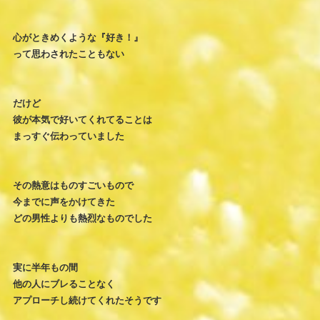
心がときめくような『好き！』
って思わされたこともない
だけど
彼が本気で好いてくれてることは
まっすぐ伝わっていました
その熱意はものすごいもので
今までに声をかけてきた
どの男性よりも熱烈なものでした
実に半年もの間
他の人にブレることなく
アプローチし続けてくれたそうです